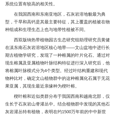
系统位置有较高的相关性。
在我国西南和东南亚地区，石灰岩溶地貌最为典
型，干旱和高钙是其最主要特征，其上覆盖的植被在物
种组成和生理生态上也与地带性植被不同。
西双版纳热带植物园古生态研究组助理研究员黄健
在滇东南石灰岩溶地区核心地带——文山盆地中进行长
期古植物学研究，发现了一种榕属的叶片化石。通过对
现生榕属及亚属植物叶脉结构特征进行深入研究后，他
将榕属叶脉模式分为4个类型。经过叶结构重建和现代
物种比对，确定文山植物群中的这种榕属化石属于无花
果亚属，其现生最近亲缘种为楔叶榕。
楔叶榕和近似类群分布于我国西南和越南北部，仅
生长于石灰岩山脊灌丛中。结合植物群中发现的其他石
灰岩灌丛特有植物，表明在约1500万年前的中中新世