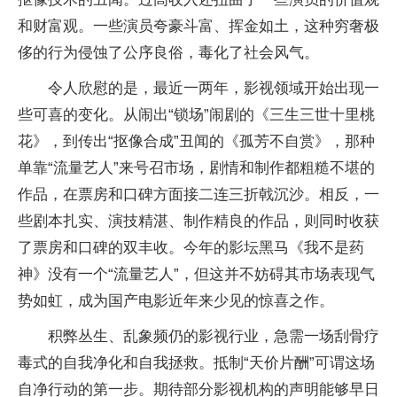
和财富观。一些演员夸豪斗富、挥金如土，这种穷奢极
侈的行为侵蚀了公序良俗，毒化了社会风气。
令人欣慰的是，最近一两年，影视领域开始出现一
些可喜的变化。从闹出“锁场”闹剧的《三生三世十里桃
花》，到传出“抠像合成”丑闻的《孤芳不自赏》，那种
单靠“流量艺人”来号召市场，剧情和制作都粗糙不堪的
作品，在票房和口碑方面接二连三折戟沉沙。相反，一
些剧本扎实、演技精湛、制作精良的作品，则同时收获
了票房和口碑的双丰收。今年的影坛黑马《我不是药
神》没有一个“流量艺人”，但这并不妨碍其市场表现气
势如虹，成为国产电影近年来少见的惊喜之作。
积弊丛生、乱象频仍的影视行业，急需一场刮骨疗
毒式的自我净化和自我拯救。抵制“天价片酬”可谓这场
自净行动的第一步。期待部分影视机构的声明能够早日