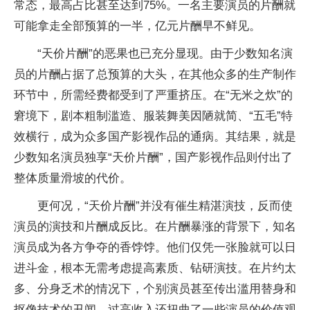
常态，最高占比甚至达到75%。一名主要演员的片酬就
可能拿走全部预算的一半，亿元片酬早不鲜见。
“天价片酬”的恶果也已充分显现。由于少数知名演
员的片酬占据了总预算的大头，在其他众多的生产制作
环节中，所需经费都受到了严重挤压。在“无米之炊”的
窘境下，剧本粗制滥造、服装舞美因陋就简、“五毛”特
效横行，成为众多国产影视作品的通病。其结果，就是
少数知名演员独享“天价片酬”，国产影视作品则付出了
整体质量滑坡的代价。
更何况，“天价片酬”并没有催生精湛演技，反而使
演员的演技和片酬成反比。在片酬暴涨的背景下，知名
演员成为各方争夺的香饽饽。他们仅凭一张脸就可以日
进斗金，根本无需考虑提高素质、钻研演技。在片约太
多、分身乏术的情况下，个别演员甚至传出滥用替身和
抠像技术的丑闻。过高收入还扭曲了一些演员的价值观