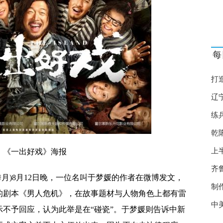
制胜
卫车
今斗东帝汶 张玉宁充当攻城锤
每
变味了吗
打
连“死对头”都说行！
辽
被判违约
练
卷入18亿股票操纵案 刚刚最新回应来了
乾
权房获批
上
《一出好戏》海报
染
齐
秀月)8月12日晚，一位名叫于梦媛的作者在微博发文，
还是沉沦？期待亚运救赎
制
的剧本《男人危机》，在故事题材与人物角色上都有雷
生发挥出更大作用
中
不予回应，认为此举是在“碰瓷”。于梦媛则告诉中新
奥特色社区