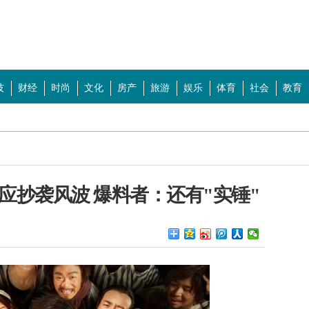
技
财经
时尚
文化
房产
旅游
娱乐
体育
社会
教育
特殊晶体
平衡 行业效益持续好转
貌带
应抄袭风波 爆料者：还有"实锤"
 "戏比天大"盖过"流量至上"
登顶北美周末票房榜
 周末影市有三个"没想到"
是一出好戏，还是一碗好鸡汤