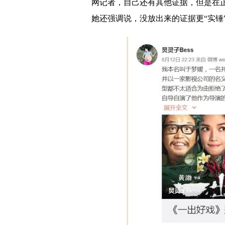
网记者，自己还有其他证据，但是在
义乌通宵奋战破获倾倒
她还强调说，没放出来的证据更“实锤
我国空间站实验舱推进
打造心灵驿站 构建阳光
辽宁蛇岛：徒手为蝮蛇
练兵之法 管之为要