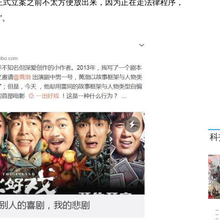
正式立案之前不太方便放出来，因为正在走法律程序，
固废案
”。
系统完成首次试车
军营
佩戴芯片
科