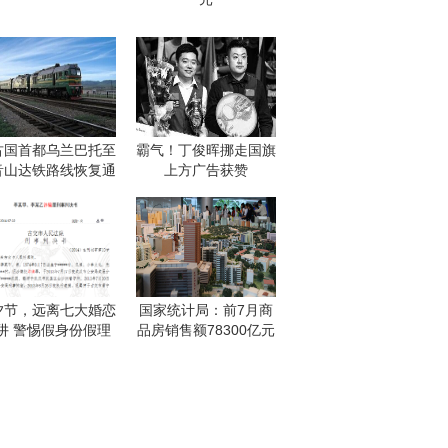
古国首都乌兰巴托至
霸气！丁俊晖挪走国旗
音山达铁路线恢复通
上方广告获赞
夕节，远离七大婚恋
国家统计局：前7月商
阱 警惕假身份假理
品房销售额78300亿元