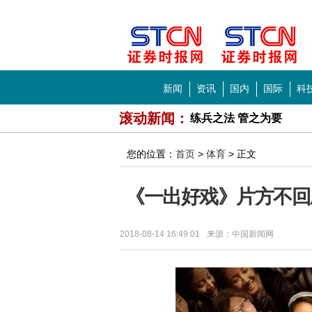
全搜索
导航
新闻
资讯
国内
国际
科
滚动新闻：
乾隆时期紫金釉中发现
上半年煤炭市场供需总体
您的位置：
首页
>
体育
> 正文
齐鲁大地将形成10条风
《一出好戏》片方不回
制作公司联手抵制天价片酬
中美合拍片《巨齿鲨》
2018-08-14 16:49:01
来源：中国新闻网
暑期档票房口碑变幻莫测
黄渤《一出好戏》：这