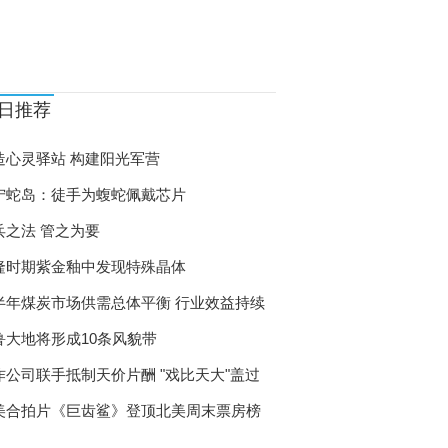
日推荐
造心灵驿站 构建阳光军营
宁蛇岛：徒手为蝮蛇佩戴芯片
兵之法 管之为要
隆时期紫金釉中发现特殊晶体
半年煤炭市场供需总体平衡 行业效益持续
鲁大地将形成10条风貌带
作公司联手抵制天价片酬 "戏比天大"盖过
美合拍片《巨齿鲨》登顶北美周末票房榜