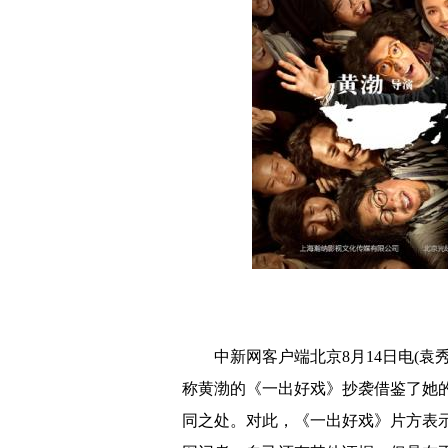
加快体系融合 强化联合
合加发布32款纯电动环
亚运会足球赛U23国足
“二房东”涌现 民宿真的
利物浦挑战曼城霸权？ 
卖学区房却占入学名额
原来是一场乌龙？黄晓明
北京顺义1300套共有产
西安严查机动车排气污
中新网客户端北京8月14日电(袁
亚运会三大球前瞻:重生
称黄渤的《一出好戏》抄袭借鉴了她
南方日报：让公费师范
同之处。对此，《一出好戏》片方表示
北京石景山将建首个冬